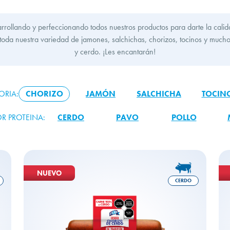
ollando y perfeccionando todos nuestros productos para darte la calidad
 toda nuestra variedad de jamones, salchichas, chorizos, tocinos y muc
y cerdo. ¡Les encantarán!
ORIA:
CHORIZO
JAMÓN
SALCHICHA
TOCIN
OR PROTEINA:
CERDO
PAVO
POLLO
NUEVO
CERDO